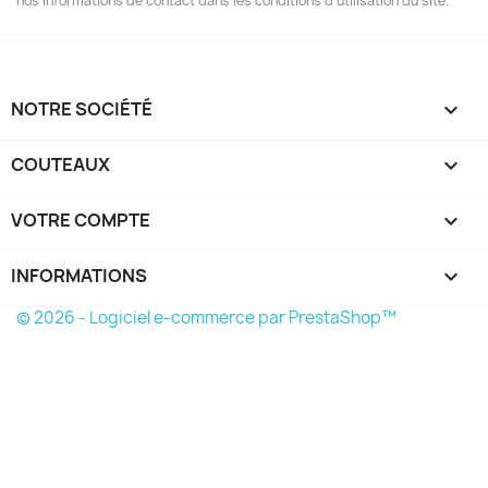
nos informations de contact dans les conditions d'utilisation du site.
NOTRE SOCIÉTÉ

COUTEAUX

VOTRE COMPTE

INFORMATIONS
keyboard_arrow_down
© 2026 - Logiciel e-commerce par PrestaShop™