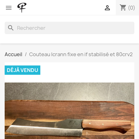
shopping_cart


(0)
search
Accueil
Couteau Icrann fixe en if stabilisé et 80crv2
DÉJÀ VENDU