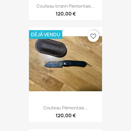
Couteau Icrann Piemontais...
120,00 €
DÉJÀ VENDU
favorite_border
Couteau Piémontais...
120,00 €