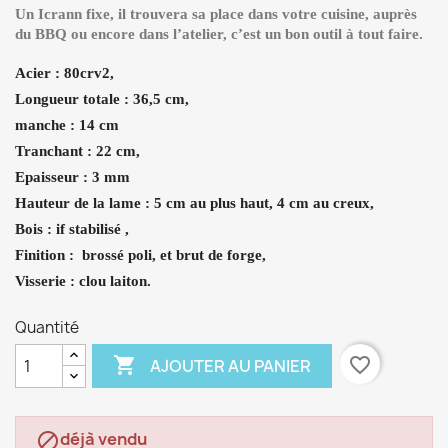
Un Icrann fixe, il trouvera sa place dans votre cuisine, auprès
du BBQ ou encore dans l’atelier, c’est un bon outil à tout faire.
Acier : 80crv2,
Longueur totale : 36,5 cm,
manche : 14 cm
Tranchant : 22 cm,
Epaisseur : 3 mm
Hauteur de la lame : 5 cm au plus haut, 4 cm au creux,
Bois : if stabilisé ,
Finition : brossé poli, et brut de forge,
Visserie :
clou laiton.
Quantité

favorite_border
AJOUTER AU PANIER
déjà vendu
