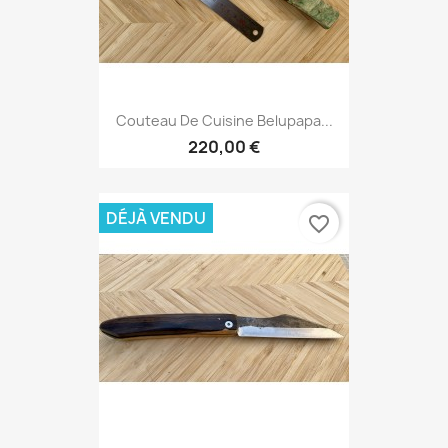
Couteau De Cuisine Belupapa...
220,00 €
DÉJÀ VENDU
favorite_border