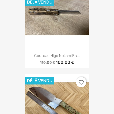
DÉJÀ VENDU
Couteau Higo Nokami En...
100,00 €
110,00 €
DÉJÀ VENDU
favorite_border